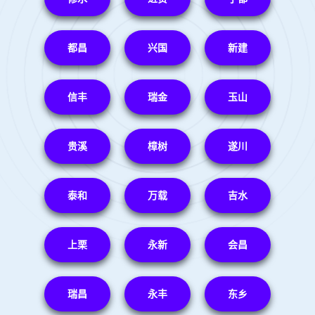
都昌
兴国
新建
信丰
瑞金
玉山
贵溪
樟树
遂川
泰和
万载
吉水
上栗
永新
会昌
瑞昌
永丰
东乡