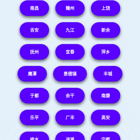
南昌
赣州
上饶
吉安
九江
新余
抚州
宜春
萍乡
鹰潭
景德镇
丰城
于都
余干
南康
乐平
广丰
高安
修水
进贤
宁都