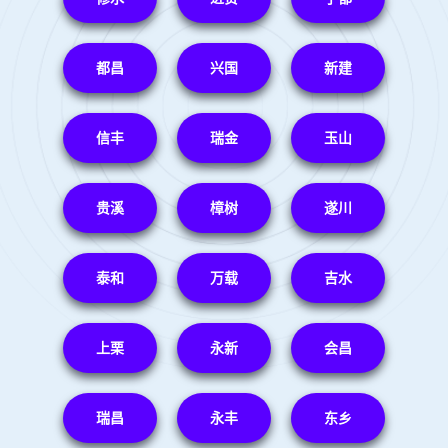
都昌
兴国
新建
信丰
瑞金
玉山
贵溪
樟树
遂川
泰和
万载
吉水
上栗
永新
会昌
瑞昌
永丰
东乡