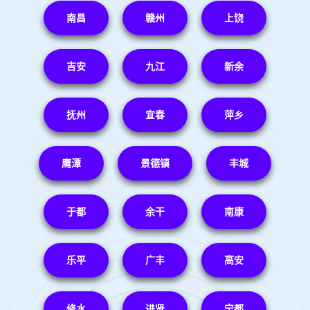
南昌
赣州
上饶
吉安
九江
新余
抚州
宜春
萍乡
鹰潭
景德镇
丰城
于都
余干
南康
乐平
广丰
高安
修水
进贤
宁都