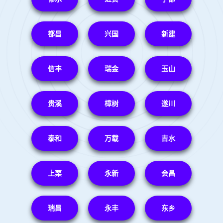
都昌
兴国
新建
信丰
瑞金
玉山
贵溪
樟树
遂川
泰和
万载
吉水
上栗
永新
会昌
瑞昌
永丰
东乡