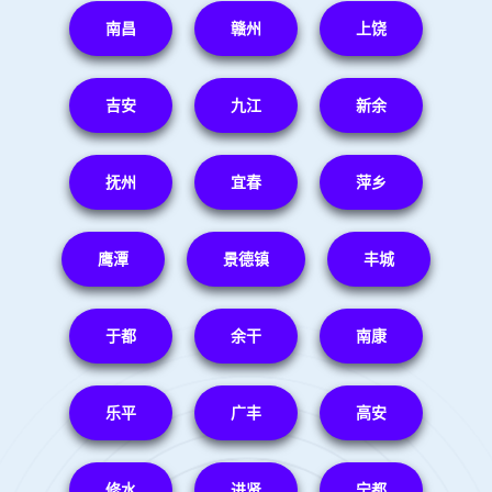
南昌
赣州
上饶
吉安
九江
新余
抚州
宜春
萍乡
鹰潭
景德镇
丰城
于都
余干
南康
乐平
广丰
高安
修水
进贤
宁都