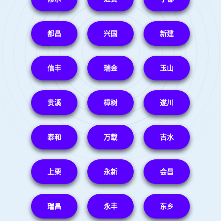
都昌
兴国
新建
信丰
瑞金
玉山
贵溪
樟树
遂川
泰和
万载
吉水
上栗
永新
会昌
瑞昌
永丰
东乡