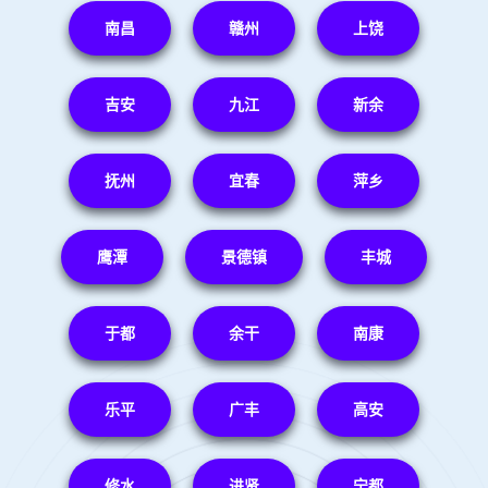
南昌
赣州
上饶
吉安
九江
新余
抚州
宜春
萍乡
鹰潭
景德镇
丰城
于都
余干
南康
乐平
广丰
高安
修水
进贤
宁都