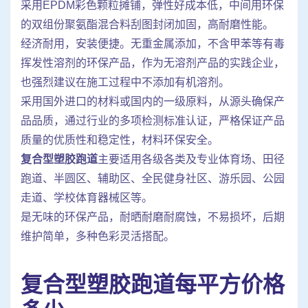
采用EPDM彩色颗粒摊铺，弹性好成本低，中间用环保
的双组份聚氨酯混合料刮图封闭加固，高耐磨性能。
经济耐用，安装便捷。无重金属添加，不含甲苯等有毒
挥发性溶剂的环保产品，作为无溶剂产品的实践企业，
也强烈建议在施工过程中不添加有机溶剂。
采用国外进口的材料或国内的一级原料，从源头确保产
品品质，通过行业的多项检测标准认证，严格保证产品
质量的优质性和稳定性，材料环保安全。
复合型塑胶跑道
主要适用各级各类及专业体育场、田径
跑道、半圆区、辅助区、全民健身社区、游乐园、公园
走道、学校体育器械区等。
是无味的环保产品，耐晒耐磨耐腐蚀，不易损坏，后期
维护简单，多种色彩灵活搭配。
复合型塑胶跑道每平方价格