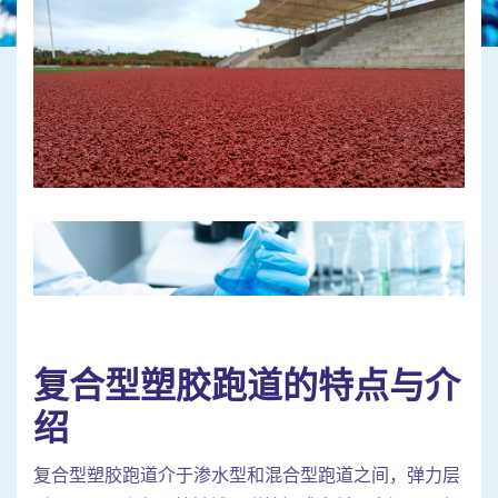
复合型塑胶跑道的特点与介
绍
复合型塑胶跑道介于渗水型和混合型跑道之间，弹力层