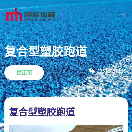
复合型塑胶跑道
18571459135
优正可
复合型塑胶跑道