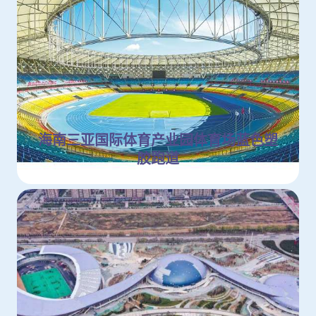
海南三亚国际体育产业园体育场蓝色塑
胶跑道