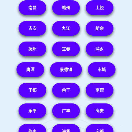
南昌
赣州
上饶
吉安
九江
新余
抚州
宜春
萍乡
鹰潭
景德镇
丰城
于都
余干
南康
乐平
广丰
高安
修水
进贤
宁都