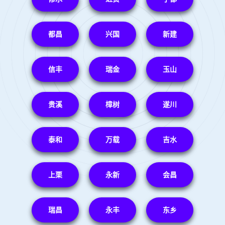
都昌
兴国
新建
信丰
瑞金
玉山
贵溪
樟树
遂川
泰和
万载
吉水
上栗
永新
会昌
瑞昌
永丰
东乡