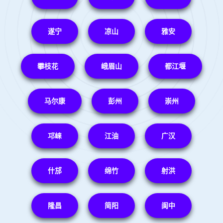
遂宁
凉山
雅安
攀枝花
峨眉山
都江堰
马尔康
彭州
崇州
邛崃
江油
广汉
什邡
绵竹
射洪
隆昌
简阳
阆中