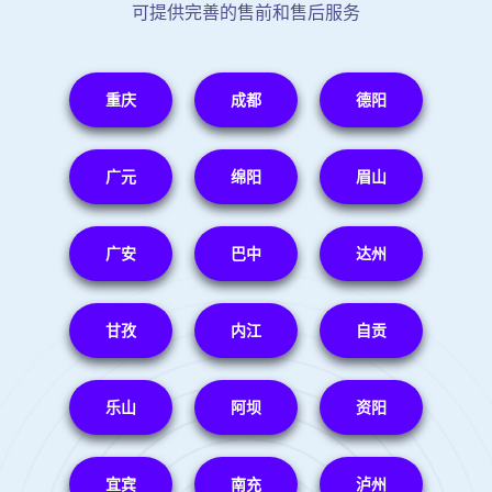
可提供完善的售前和售后服务
重庆
成都
德阳
广元
绵阳
眉山
广安
巴中
达州
甘孜
内江
自贡
乐山
阿坝
资阳
宜宾
南充
泸州