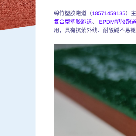
绵竹塑胶跑道（
18571459135
）
复合型塑胶跑道
、
EPDM塑胶跑
用，具有抗紫外线、耐酸碱不易褪