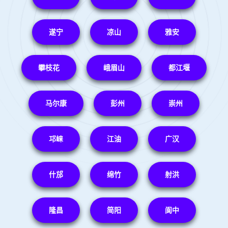
遂宁
凉山
雅安
攀枝花
峨眉山
都江堰
马尔康
彭州
崇州
邛崃
江油
广汉
什邡
绵竹
射洪
隆昌
简阳
阆中