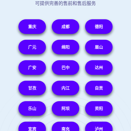
可提供完善的售前和售后服务
重庆
成都
德阳
广元
绵阳
眉山
广安
巴中
达州
甘孜
内江
自贡
乐山
阿坝
资阳
宜宾
南充
泸州