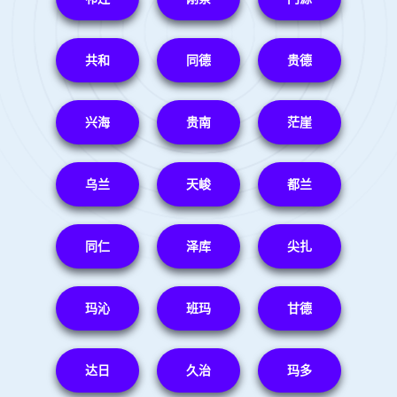
共和
同德
贵德
兴海
贵南
茫崖
乌兰
天峻
都兰
同仁
泽库
尖扎
玛沁
班玛
甘德
达日
久治
玛多