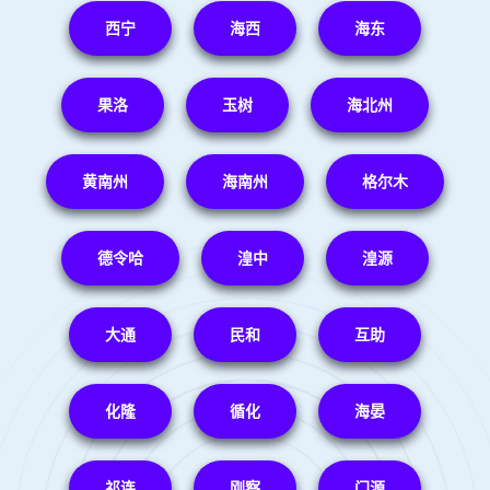
西宁
海西
海东
果洛
玉树
海北州
黄南州
海南州
格尔木
德令哈
湟中
湟源
大通
民和
互助
化隆
循化
海晏
祁连
刚察
门源