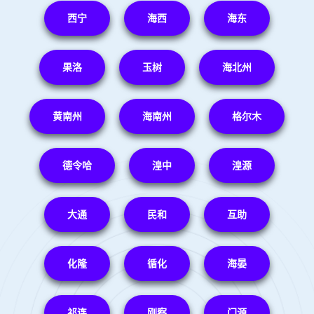
西宁
海西
海东
果洛
玉树
海北州
黄南州
海南州
格尔木
德令哈
湟中
湟源
大通
民和
互助
化隆
循化
海晏
祁连
刚察
门源