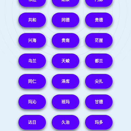
共和
同德
贵德
兴海
贵南
茫崖
乌兰
天峻
都兰
同仁
泽库
尖扎
玛沁
班玛
甘德
达日
久治
玛多