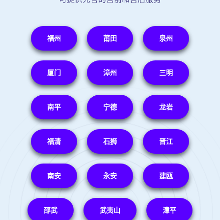
福州
莆田
泉州
厦门
漳州
三明
南平
宁德
龙岩
福清
石狮
晋江
南安
永安
建瓯
邵武
武夷山
漳平