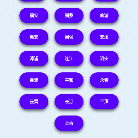
福安
福鼎
仙游
惠安
闽侯
安溪
漳浦
连江
诏安
霞浦
平和
永春
云霄
长汀
平潭
上杭