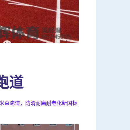
跑道
条米直跑道，防滑耐磨耐老化新国标