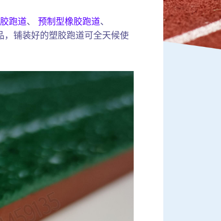
胶跑道
、
预制型橡胶跑道
、
品，铺装好的塑胶跑道可全天候使