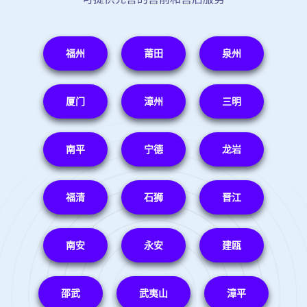
福州
莆田
泉州
厦门
漳州
三明
南平
宁德
龙岩
福清
石狮
晋江
南安
永安
建瓯
邵武
武夷山
漳平