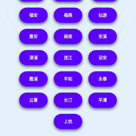
福安
福鼎
仙游
惠安
闽侯
安溪
漳浦
连江
诏安
霞浦
平和
永春
云霄
长汀
平潭
上杭