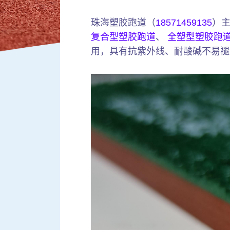
珠海塑胶跑道（
18571459135
）
复合型塑胶跑道
、
全塑型塑胶跑
用，具有抗紫外线、耐酸碱不易褪