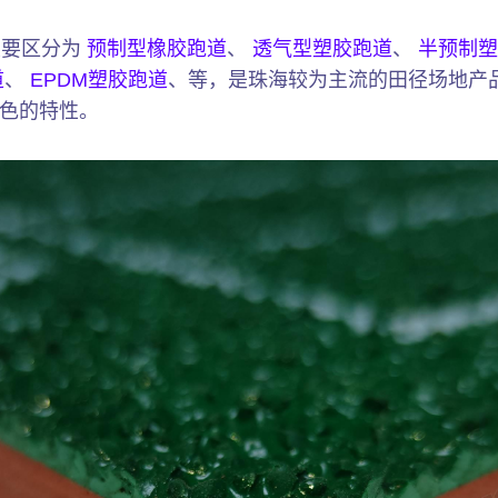
主要区分为
预制型橡胶跑道
、
透气型塑胶跑道
、
半预制塑
道
、
EPDM塑胶跑道
、等，是珠海较为主流的田径场地产
色的特性。