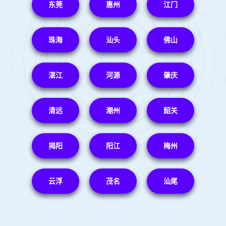
东莞
惠州
江门
珠海
汕头
佛山
湛江
河源
肇庆
清远
潮州
韶关
揭阳
阳江
梅州
云浮
茂名
汕尾