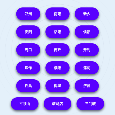
郑州
南阳
新乡
安阳
洛阳
信阳
周口
商丘
开封
焦作
濮阳
漯河
许昌
鹤壁
济源
平顶山
驻马店
三门峡