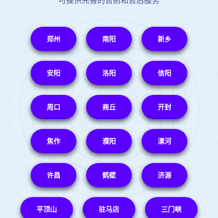
可提供完善的售前和售后服务
郑州
南阳
新乡
安阳
洛阳
信阳
周口
商丘
开封
焦作
濮阳
漯河
许昌
鹤壁
济源
平顶山
驻马店
三门峡