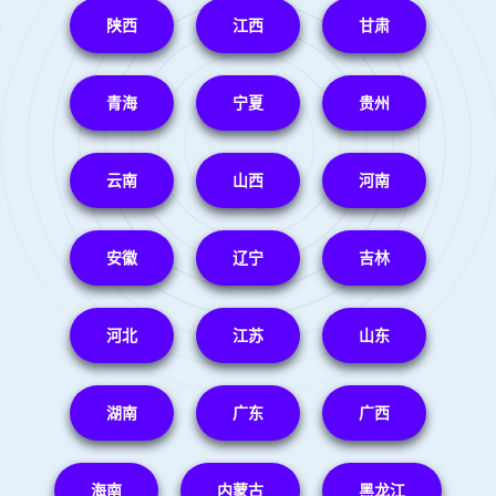
陕西
江西
甘肃
青海
宁夏
贵州
云南
山西
河南
安徽
辽宁
吉林
河北
江苏
山东
湖南
广东
广西
海南
内蒙古
黑龙江