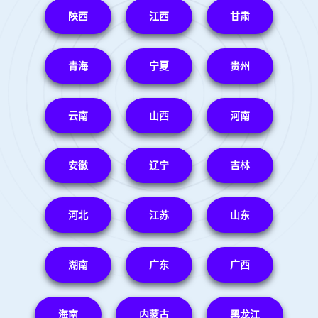
陕西
江西
甘肃
青海
宁夏
贵州
云南
山西
河南
安徽
辽宁
吉林
河北
江苏
山东
湖南
广东
广西
海南
内蒙古
黑龙江