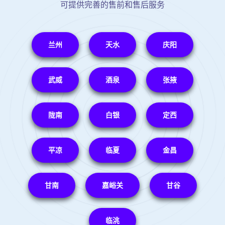
可提供完善的售前和售后服务
兰州
天水
庆阳
武威
酒泉
张掖
陇南
白银
定西
平凉
临夏
金昌
甘南
嘉峪关
甘谷
临洮