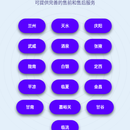
可提供完善的售前和售后服务
兰州
天水
庆阳
武威
酒泉
张掖
陇南
白银
定西
平凉
临夏
金昌
甘南
嘉峪关
甘谷
临洮