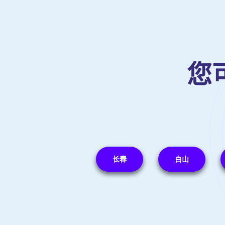
您
长春
白山