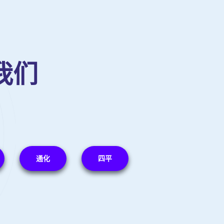
我们
通化
四平