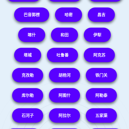
巴音郭楞
哈密
昌吉
喀什
和田
伊犁
塔城
吐鲁番
阿克苏
克孜勒
胡杨河
铁门关
库尔勒
阿图什
阿勒泰
石河子
阿拉尔
五家渠