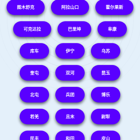
图木舒克
阿拉山口
霍尔果斯
可克达拉
巴里坤
阜康
库车
伊宁
乌苏
奎屯
双河
昆玉
北屯
兵团
博乐
若羌
且末
尉犁
民丰
和田
皮山