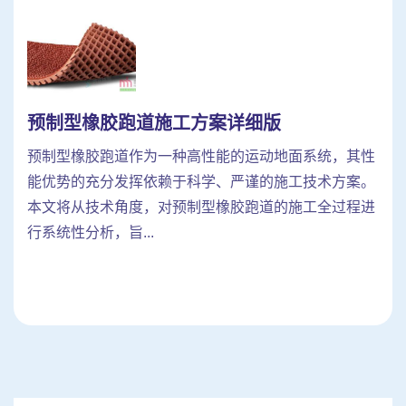
预制型橡胶跑道施工方案详细版
预制型橡胶跑道作为一种高性能的运动地面系统，其性
能优势的充分发挥依赖于科学、严谨的施工技术方案。
本文将从技术角度，对预制型橡胶跑道的施工全过程进
行系统性分析，旨...