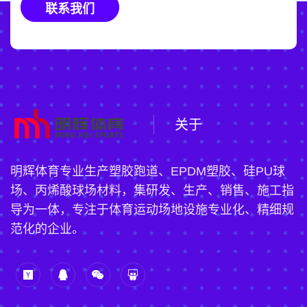
联系我们
关于
明辉体育专业生产塑胶跑道、EPDM塑胶、硅PU球
场、丙烯酸球场材料，集研发、生产、销售、施工指
导为一体，专注于体育运动场地设施专业化、精细规
范化的企业。