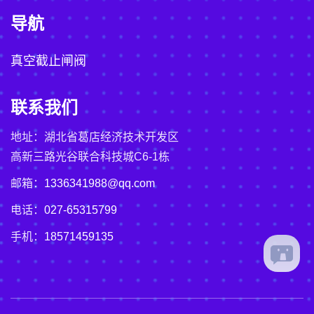
导航
真空截止闸阀
联系我们
地址：湖北省葛店经济技术开发区
高新三路光谷联合科技城C6-1栋
邮箱：
1336341988@qq.com
电话：
027-65315799
手机：
18571459135