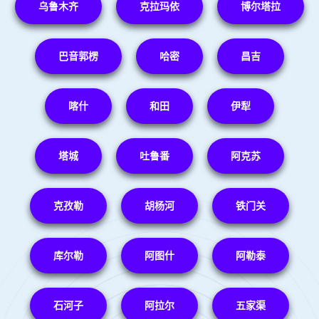
乌鲁木齐
克拉玛依
博尔塔拉
巴音郭楞
哈密
昌吉
喀什
和田
伊犁
塔城
吐鲁番
阿克苏
克孜勒
胡杨河
铁门关
库尔勒
阿图什
阿勒泰
石河子
阿拉尔
五家渠