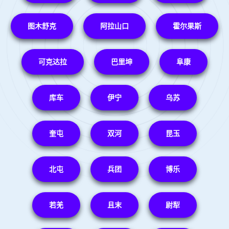
图木舒克
阿拉山口
霍尔果斯
可克达拉
巴里坤
阜康
库车
伊宁
乌苏
奎屯
双河
昆玉
北屯
兵团
博乐
若羌
且末
尉犁