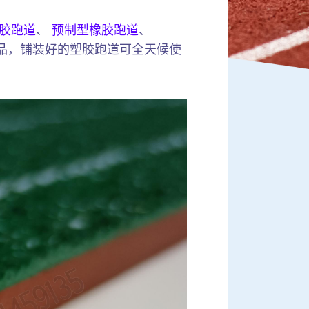
胶跑道
、
预制型橡胶跑道
、
品，铺装好的塑胶跑道可全天候使