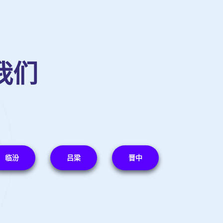
我们
临汾
吕梁
晋中