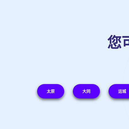
您
太原
大同
运城