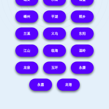
嵊州
平湖
桐乡
兰溪
义乌
东阳
江山
临海
温岭
龙泉
玉环
永康
永嘉
龙港