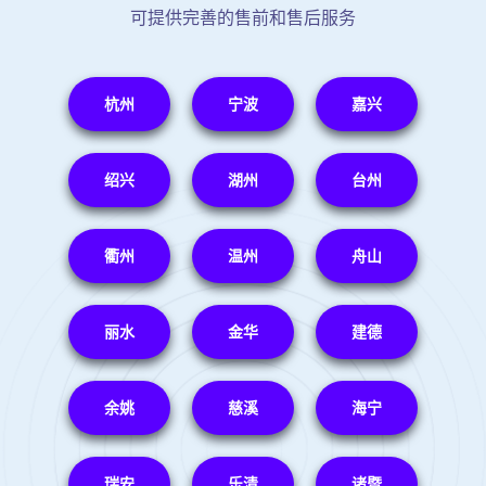
可提供完善的售前和售后服务
杭州
宁波
嘉兴
绍兴
湖州
台州
衢州
温州
舟山
丽水
金华
建德
余姚
慈溪
海宁
瑞安
乐清
诸暨