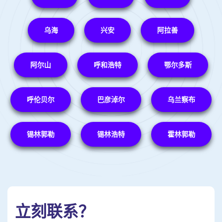
乌海
兴安
阿拉善
阿尔山
呼和浩特
鄂尔多斯
呼伦贝尔
巴彦淖尔
乌兰察布
锡林郭勒
锡林浩特
霍林郭勒
立刻联系？