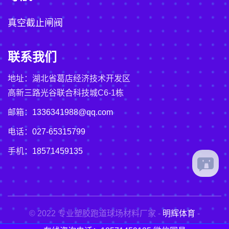
真空截止闸阀
联系我们
地址：湖北省葛店经济技术开发区
高新三路光谷联合科技城C6-1栋
邮箱：
1336341988@qq.com
电话：
027-65315799
手机：
18571459135
© 2022 专业塑胶跑道球场材料厂家 -
明辉体育
-
鄂ICP备2021000460号-4