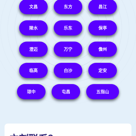
文昌
东方
昌江
陵水
乐东
保亭
澄迈
万宁
儋州
临高
白沙
定安
琼中
屯昌
五指山