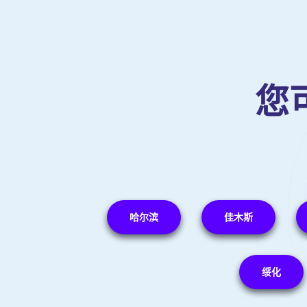
您
哈尔滨
佳木斯
绥化