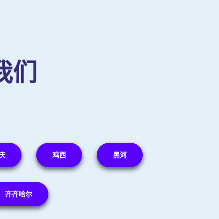
我们
庆
鸡西
黑河
齐齐哈尔