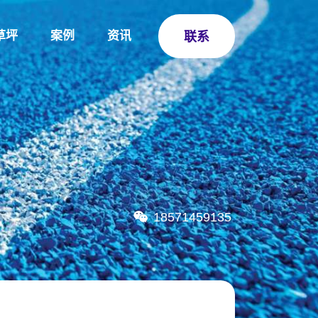
草坪
案例
资讯
联系
18571459135