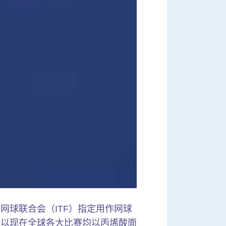
球联合会（ITF）指定用作网球
所以现在全球各大比赛均以丙烯酸面