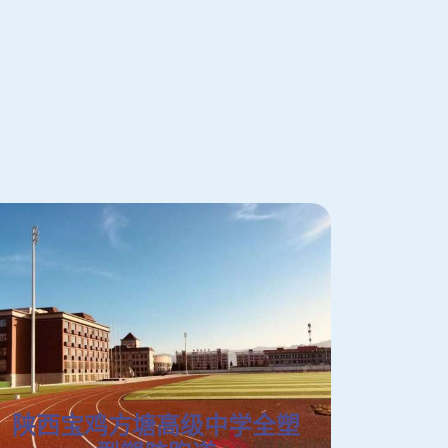
陕西宝鸡方塘高级中学全塑