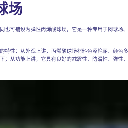
球场
同也可铺设为弹性丙烯酸球场，它是一种专用于网球场
的特性：从外观上讲，丙烯酸球场材料色泽艳丽、颜色
下；从功能上讲，它具有良好的减震性、防滑性、弹性