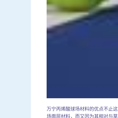
万宁丙烯酸球场材料的优点不止这
场面层材料，而又因为其相对与草