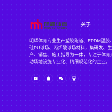
关于
明辉体育专业生产塑胶跑道、EPDM塑胶
硅PU球场、丙烯酸球场材料，集研发、生
产、销售、施工指导为一体，专注于体育
动场地设施专业化、精细规范化的企业。