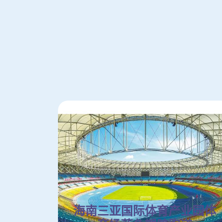
海南三亚国际体育产业园体