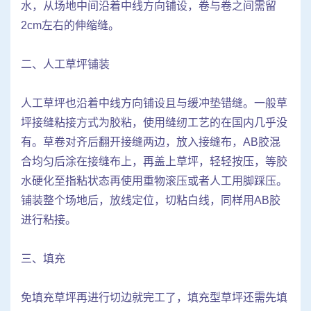
水，从场地中间沿着中线方向铺设，卷与卷之间需留
2cm左右的伸缩缝。
二、人工草坪铺装
人工草坪也沿着中线方向铺设且与缓冲垫错缝。一般草
坪接缝粘接方式为胶粘，使用缝纫工艺的在国内几乎没
有。草卷对齐后翻开接缝两边，放入接缝布，AB胶混
合均匀后涂在接缝布上，再盖上草坪，轻轻按压，等胶
水硬化至指粘状态再使用重物滚压或者人工用脚踩压。
铺装整个场地后，放线定位，切粘白线，同样用AB胶
进行粘接。
三、填充
免填充草坪再进行切边就完工了，填充型草坪还需先填