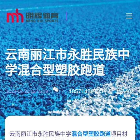
云南丽江市永胜民族中
学混合型塑胶跑道
18571459135
2023-02-22 12:06:39
402
云南丽江市永胜民族中学
混合型塑胶跑道
项目材