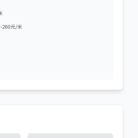
米
0-260元/米